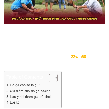
Đá gà casino
là một hình thức giải trí kết hợp giữa truyền
thống và hiện đại, tạo nên những điều thú vị khi tham gia.
Những trận chiến nảy lửa, sự đối đầu gay cấn, không khí
sôi động sẽ mang đến cho người xem những trải nghiệm
cuốn hút. Bạn có thể đồng hành cùng
33win68
để hiểu rõ
hơn về trò chơi này nhé!
Table of Contents
Đá gà casino là gì?
Ưu điểm của đá gà casino
Lưu ý khi tham gia trò chơi
Lời kết