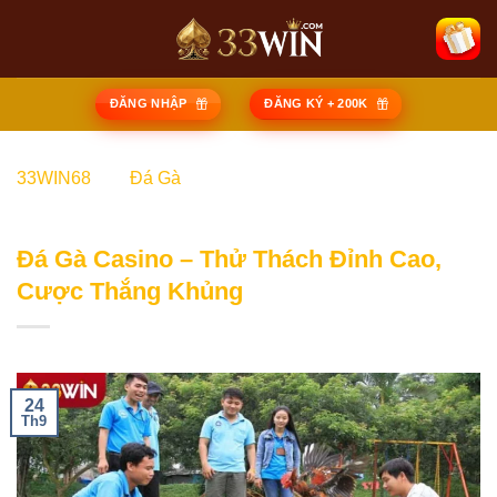
Bỏ
qua
nội
dung
ĐĂNG NHẬP
ĐĂNG KÝ + 200K
33WIN68
=>>
Đá Gà
=>>
Đá Gà Casino – Thử Thách Đỉnh
Cao, Cược Thắng Khủng
Đá Gà Casino – Thử Thách Đỉnh Cao,
Cược Thắng Khủng
24
Th9