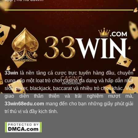
33win
là nền tảng cá cược trực tuyến hàng đầu, chuyên
cung cấp một loạt trò chơi casino đa dạng và hấp dẫn như
slot, poker, blackjack, baccarat và nhiều trò chơi khác. Với
giao diện thân thiện và trải nghiệm mượt mà,
33win68edu.com
mang đến cho bạn những giây phút giải
trí thú vị và đầy kịch tính.