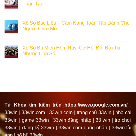
đổi
trí
Thần Tài
Hấp
thưởng
số
Dẫn
ở
Chức năng bình luận bị tắt
33win
1
Giải
–
tại
Mã
Tham
Xổ Số Bạc Liêu – Cẩm Nang Toàn Tập Dành Cho
33win
Giấc
gia
Người Chơi Mới
Mơ
đổi
ở
Chức năng bình luận bị tắt
Lô
đời
Xổ
Đề
liền
Số
33win
Xổ Số Ba Miền Hôm Nay: Cơ Hội Đổi Đời Từ
tay
Bạc
–
Những Con Số
Liêu
Dự
ở
Chức năng bình luận bị tắt
–
Đoán
Xổ
Cẩm
Con
Số
Nang
Số
Ba
Toàn
Thần
Miền
Tập
Tài
Hôm
Dành
Nay:
Cho
Cơ
Người
Hội
Chơi
Từ Khóa tìm kiếm trên
https://www.google.com.vn/
:
Đổi
Mới
33win | 33win.com | 33win com | trang chủ 33win | nhà cái
Đời
Từ
33win | game 33win | 33win đăng nhập | 33 win | trò chơi
Những
33win | đăng ký 33win | 33win.com đăng nhập | 33win tải
Con
Số
app | nổ hũ 33win