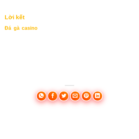
là công cụ để kiếm tiền.
Lời kết
Đá gà casino
giúp bạn có những trải nghiệm kịch tính
đồng thời có cơ hội săn thưởng khủng. Việc đầu tư công
nghệ, tiền bạc, thời gian vào sảnh game của 33win68 đã
giúp cho mọi cược thủ đều có cơ hội giải trí hấp dẫn tại
nhà cái. Bạn đừng quên nắm vững về các lưu ý khi tham
gia để bảo vệ quyền lợi bản thân một cách tốt nhất và nâng
cao những cơ hội thắng cược dành cho bản thân.
BÀI VIẾT LIÊN QUAN