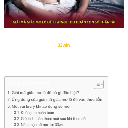
Giải mã giấc mơ lô đề
là chuyên mục được nhiều người
chơi quan tâm tại nhà cái
33win
. Tại đây bạn sẽ được giải
mã về những giấc chiêm bao mà bản thân đang gặp phải
dưới góc nhìn sâu sắc của những chuyên gia. Nếu bạn tò
mò về chuyên mục này, đừng bỏ lỡ bài viết sau nhé!
Table of Contents
Giải mã giấc mơ lô đề có gì đặc biệt?
Ứng dụng của giải mã giấc mơ lô đề vào thực tiễn
Một vài lưu ý khi áp dụng sổ mơ
Không tin hoàn toàn
Giữ tinh thần thoải mái sau khi theo dõi
Nên chọn sổ mơ tại 33win