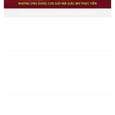
Những ứng dụng của giải mã giấc mơ thực tiễn
Ứng
Ý nghĩa chi tiết
dụng
Đây là ứng dụng phổ biến nhất hiện nay được mọi người
chơi áp dụng vào bản thân. Dựa vào những giải mã từ
Dự
giấc mơ mà anh em có thể tìm kiếm được những con số
đoán
may mắn mà bản thân có thể lựa chọn để đánh đề hoặc
con
xổ số.
số
may
Các con số may mắn đó sẽ giúp người chơi nâng cao cơ
mắn
hội chiến thắng, có được nhiều phần thưởng lớn khi
tham gia cá cược.
Không chỉ là tìm kiếm những con số may mắn và chúng
còn giúp cho bạn có thể hiểu được ý nghĩa của giấc mơ
Hiểu
mình gặp.
rõ
hơn
Mỗi giấc chiêm bao có thể mang ý nghĩa về điềm tốt,