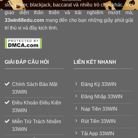
slot, poker, blackjack, baccarat và nhiều trò chơi khác. Với
giao diện thân thiện và trải nghiệm mượt mà,
33win68edu.com
mang đến cho bạn những giây phút giải
trí thú vị và đầy kịch tính.
GIẢI ĐÁP CÂU HỎI
LIÊN KẾT NHANH
Chính Sách Bảo Mật
Đăng Ký 33WIN
33WIN
Đăng Nhập 33WIN
Điều Khoản Điều Kiện
Nạp Tiền 33WIN
33WIN
Rút Tiền 33WIN
Miễn Trừ Trách Nhiệm
33WIN
Tải App 33WIN