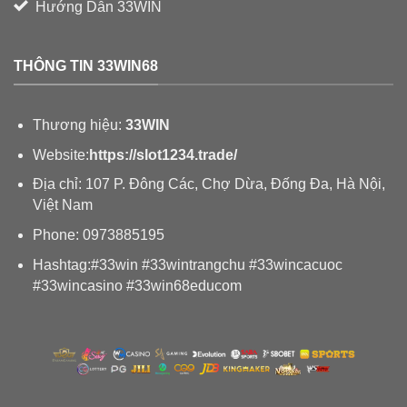
Hướng Dẫn 33WIN
THÔNG TIN 33WIN68
Thương hiệu:
33WIN
Website:
https://slot1234.trade/
Địa chỉ:
107 P. Đông Các, Chợ Dừa, Đống Đa, Hà Nội,
Việt Nam
Phone:
0973885195
Hashtag:
#33win #33wintrangchu #33wincacuoc
#33wincasino #33win68educom