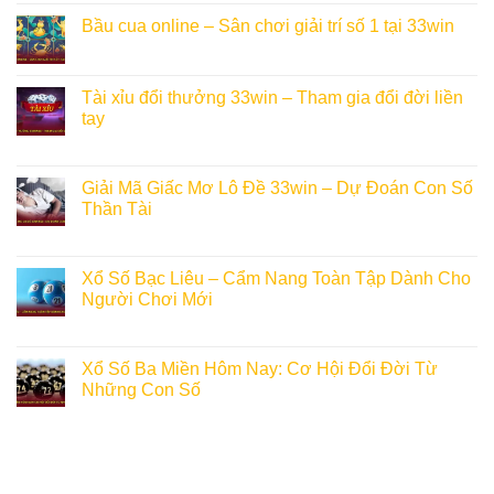
Tải
Trải
Giàu
Bầu
nghiệm
Bầu cua online – Sân chơi giải trí số 1 tại 33win
Hôm
Cua
cá
Nay
ở
Chức năng bình luận bị tắt
–
cược
Bầu
Trò
đỉnh
cua
Chơi
Tài xỉu đổi thưởng 33win – Tham gia đổi đời liền
cao
online
Dân
tay
–
Gian
ở
Chức năng bình luận bị tắt
Sân
Đổi
Tài
chơi
Thưởng
xỉu
giải
Giải Mã Giấc Mơ Lô Đề 33win – Dự Đoán Con Số
Siêu
đổi
trí
Thần Tài
Hấp
thưởng
số
Dẫn
ở
Chức năng bình luận bị tắt
33win
1
Giải
–
tại
Mã
Tham
Xổ Số Bạc Liêu – Cẩm Nang Toàn Tập Dành Cho
33win
Giấc
gia
Người Chơi Mới
Mơ
đổi
ở
Chức năng bình luận bị tắt
Lô
đời
Xổ
Đề
liền
Số
33win
Xổ Số Ba Miền Hôm Nay: Cơ Hội Đổi Đời Từ
tay
Bạc
–
Những Con Số
Liêu
Dự
ở
Chức năng bình luận bị tắt
–
Đoán
Xổ
Cẩm
Con
Số
Nang
Số
Ba
Toàn
Thần
Miền
Tập