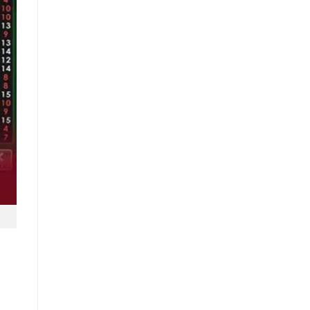
hững
 hợp