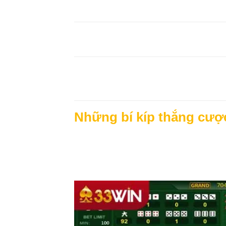
điểm ba viên xúc xắc thuộc khoảng Tà
Tài/Xỉu
với tỷ lệ 1:1. Khi tham gia
cược tài xỉ
Cược
Hình thức cược hấp dẫn với những ai 
theo
hiện một lần, tỷ lệ trả thưởng là 1:1. K
con số
thưởng sẽ là 1:3.
Dự
Đây là lựa chọn
chơi tài xỉu ăn liền
n
đoán
chính xác tổng điểm cụ thể của ba viên
tổng
dao động từ 1:6 đến 1:50, tùy vào mứ
điểm
Những bí kíp thắng cược
Nhiều người cho rằng
Tài Xỉu đổi thư
nghiệm đều có mẹo riêng để gia tăng lợi 
năng giành chiến thắng: