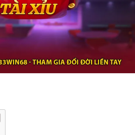
p dẫn nhờ lối chơi đơn giản nhưng thú vị và đa dạng trong 
ỗi ván bài. Đây là trò chơi cá cược phổ biến, tuy nhiên để g
ức đặt và vận dụng chiến thuật hợp lý.