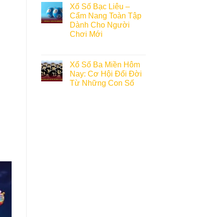
Mã
gia
Xổ Số Bạc Liêu –
Giấc
đổi
Cẩm Nang Toàn Tập
Mơ
đời
Dành Cho Người
Lô
liền
Chơi Mới
Đề
tay
33win
ở
Chức năng bình luận bị tắt
–
Xổ
Dự
Số
Xổ Số Ba Miền Hôm
Đoán
Bạc
Nay: Cơ Hội Đổi Đời
Con
Liêu
Từ Những Con Số
Số
–
Thần
ở
Chức năng bình luận bị tắt
Cẩm
Tài
Xổ
Nang
hong
Số
Toàn
Ba
Tập
 trở
Miền
Dành
 cao
Hôm
Cho
Nay:
Người
Cơ
Chơi
Hội
Mới
Đổi
Đời
Từ
Những
Con
Số