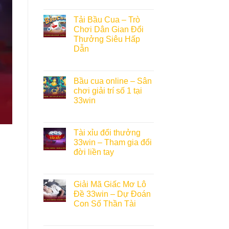
Xóc
Lùng
đĩa
Rùa
Tải Bầu Cua – Trò
đổi
Vàng,
Chơi Dân Gian Đổi
thưởng
Làm
Thưởng Siêu Hấp
online:
Giàu
Dẫn
Trải
Hôm
nghiệm
Nay
ở
Chức năng bình luận bị tắt
cá
Tải
cược
Bầu
Bầu cua online – Sân
đỉnh
Cua
chơi giải trí số 1 tại
cao
–
33win
Trò
ở
Chức năng bình luận bị tắt
Chơi
Bầu
Dân
cua
Gian
Tài xỉu đổi thưởng
online
Đổi
33win – Tham gia đổi
từng
–
Thưởng
đời liền tay
iành
Sân
Siêu
ở
Chức năng bình luận bị tắt
chơi
Hấp
Tài
giải
Dẫn
xỉu
trí
Giải Mã Giấc Mơ Lô
đổi
số
Đề 33win – Dự Đoán
thưởng
1
Con Số Thần Tài
33win
tại
ở
Chức năng bình luận bị tắt
–
33win
Giải
Tham