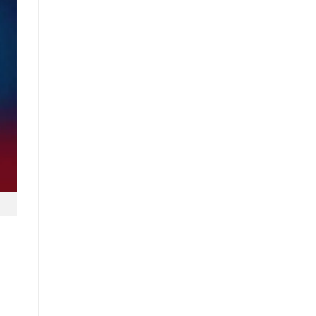
 nhờ
gẫu
 nhà