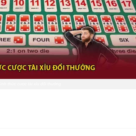
hình thức cược tài xỉu đổi thưởng
h 33win68, đặc biệt phù hợp cho người mới. Anh em chỉ cần dự đoán tổ