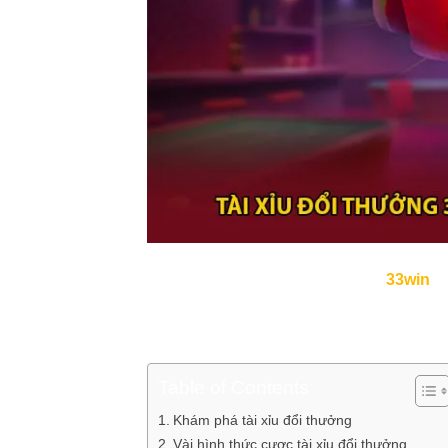
Tài xỉu đổi thưởng
tại sân chơi
33win
hấ
cửa đặt cược cũng như độ kịch tích của m
chiến thắng cao anh em cần nắm rõ hình th
Table of Contents
Khám phá tài xỉu đổi thưởng
Vài hình thức cược tài xỉu đổi thưởng