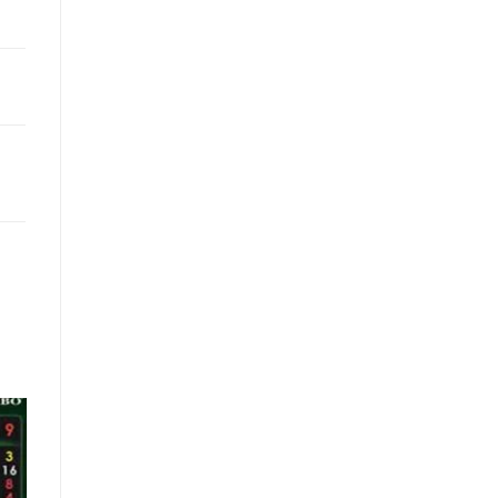
trả
t
 trị
án
g,
inh
 khả