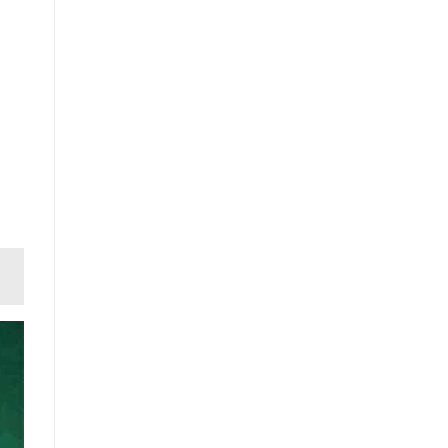
hán
 vào
c.
lựa
h em
: