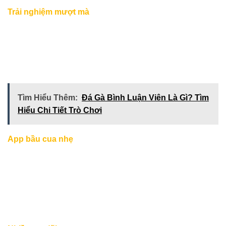
Trải nghiệm mượt mà
Phiên bản app của game bầu cua được tối ưu hóa trên
nhiều nền tảng khác nhau. Do đó mà khi download và sử
dụng sẽ không gặp tình trạng bị giật lag. Nhờ đó mà quá
trình giải trí được ổn định, mượt mà hơn rất nhiều.
Tìm Hiểu Thêm:
Đá Gà Bình Luận Viên Là Gì? Tìm
Hiểu Chi Tiết Trò Chơi
App bầu cua nhẹ
Việc bạn tải app bầu cua sẽ không tốn nhiều dung lượng
của điện thoại. Vì vậy mà người chơi không cần quá lo
lắng về việc chiếm bộ nhớ của thiết bị. Nhà cái đã tối ưu
ứng dụng với dung lượng thấp nhất để mọi người chơi
đều có thể tải về và sử dụng cá cược.