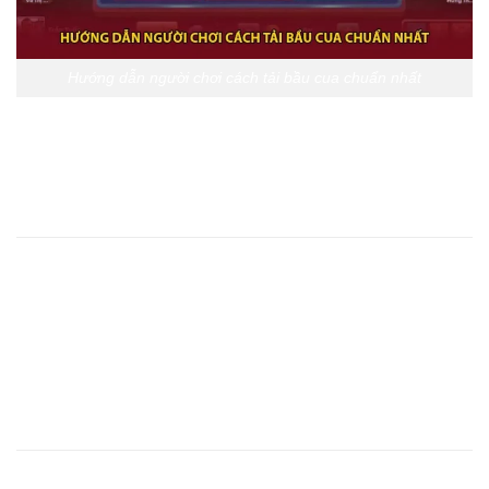
Hướng dẫn người chơi cách tải bầu cua chuẩn nhất
Hệ điều
Các bước thực hiện
hành
Bước 1: người chơi cần truy cập vào trang chủ chính
thức của nhà cái 33win để tải đúng phiên bản mới
nhất của trò chơi.
Bước 2: Bạn tiến hành truy cập vào mục “Sòng bài” -
> Chọn game “Bầu cua” và nhấn chọn tải game.
Android
Bước 3: Lúc này sẽ có một tệp APK được tải về máy,
bạn sẽ cấp phép cho ứng dụng hoạt động và bắt
đầu các ván cược.
Bước 1: Mở giao dịch chính thức của nhà cái trên
trình duyệt Safari.