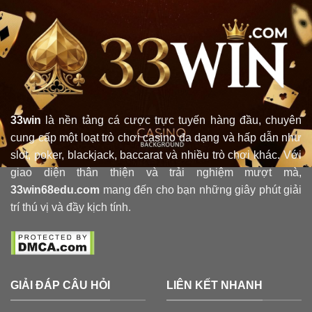
33win
là nền tảng cá cược trực tuyến hàng đầu, chuyên
cung cấp một loạt trò chơi casino đa dạng và hấp dẫn như
slot, poker, blackjack, baccarat và nhiều trò chơi khác. Với
giao diện thân thiện và trải nghiệm mượt mà,
33win68edu.com
mang đến cho bạn những giây phút giải
trí thú vị và đầy kịch tính.
GIẢI ĐÁP CÂU HỎI
LIÊN KẾT NHANH