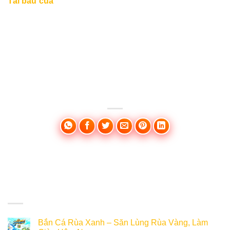
Tải bầu cua
sẽ giúp quá trình giải trí tiện lợi hơn rất nhiều.
Bạn chỉ cần tải ứng dụng 1 lần đã có thể sử dụng mãi mãi
để cá cược thú vị hơn. Anh em có thể truy cập vào trang
web chính thức của nhà cái 33win để bắt đầu download
ứng dụng nhanh chóng và bắt đầu các ván cược hấp dẫn.
Tại đây có các phần thưởng, ưu đãi và khuyến mãi lớn
đang chờ đón người chơi, hãy truy cập ngay hôm nay để
không bỏ lỡ cơ hội nhé!
BÀI VIẾT LIÊN QUAN
Bắn Cá Rùa Xanh – Săn Lùng Rùa Vàng, Làm