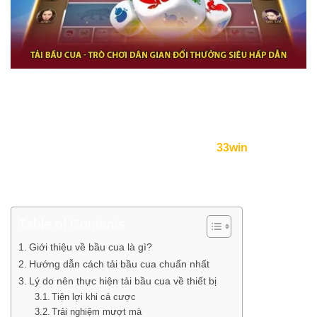
Tải bầu cua
mang đến cho người chơi cơ hội được trải
nghiệm tiện lợi và thú vị hơn. Với những thao tác đơn
giản, thực hiện dễ dàng và nhanh chóng, anh em có thể tải
về để trải nghiệm mọi lúc mọi nơi. Cùng
33win
tìm hiểu về
cách download game chuẩn nhất và thành công 100%
nhé!
Table of Contents
Giới thiệu về bầu cua là gì?
Hướng dẫn cách tải bầu cua chuẩn nhất
Lý do nên thực hiện tải bầu cua về thiết bị
Tiện lợi khi cá cược
Trải nghiệm mượt mà