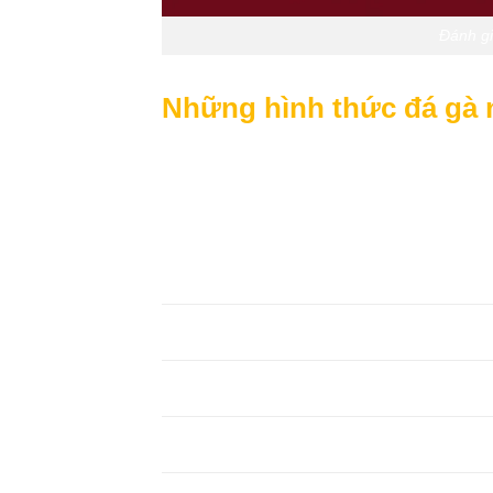
Đánh gi
Những hình thức đá gà nổ
Đến với 33win anh em có thể theo dõi các
gà sau:
Hình thức
Giới thiệu sơ lược
Hình thức thi đấu thú vị kh
Đá gà cựa sắt
khó cũng như tính sát thươn
Đá gà bình luận
Các trận chiến khốc liệt gi
viên
cựa dao
bình luận viên chuyên nghiệ
Giống gà này tuy không hot
Đá gà peru
chọn từ người chơi bởi sở h
Trò chơi xuất phát từ campu