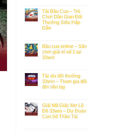
Xóc
Lùng
đĩa
Rùa
Tải Bầu Cua – Trò
đổi
Vàng,
Chơi Dân Gian Đổi
thưởng
Làm
Thưởng Siêu Hấp
online:
Giàu
Dẫn
Trải
Hôm
nghiệm
Nay
ở
Chức năng bình luận bị tắt
cá
Tải
cược
Bầu
Bầu cua online – Sân
đỉnh
Cua
chơi giải trí số 1 tại
cao
–
33win
Trò
ở
Chức năng bình luận bị tắt
Chơi
Bầu
Dân
cua
Gian
Tài xỉu đổi thưởng
online
Đổi
33win – Tham gia đổi
uyền
–
Thưởng
đời liền tay
 cho
Sân
Siêu
ở
Chức năng bình luận bị tắt
chơi
Hấp
 hơn
Tài
giải
Dẫn
xỉu
trí
Giải Mã Giấc Mơ Lô
đổi
số
Đề 33win – Dự Đoán
thưởng
1
Con Số Thần Tài
33win
tại
ở
Chức năng bình luận bị tắt
–
33win
Giải
Tham