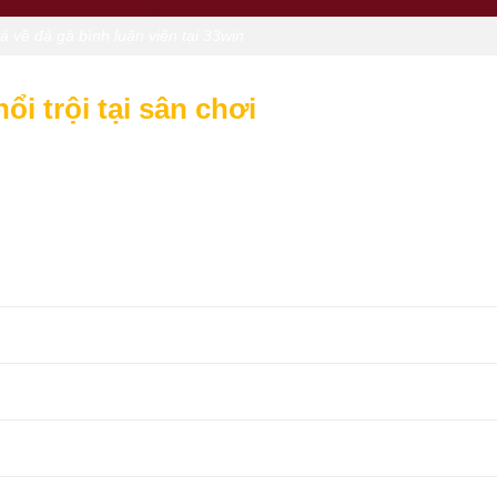
á về đá gà bình luận viên tại 33win
i trội tại sân chơi
 trận đối đầu với
live bình luận hấp dẫn
với những hình thứ
i các chiến kê được đeo cựa sắt để chiến đấu. Với vũ khí này sẽ tăng độ
g cho đối thủ, từ đó mà trận chiến cũng hấp dẫn hơn.
ữa những chiến kê sẽ giúp cho người xem mãn nhãn. Đồng thời với các
p thì trận đối đầu càng gay cấn và hấp dẫn hơn.
 bằng 2 hình thức thi đấu trên nhưng chúng vẫn nhận được nhiều sự l
ữu tỷ lệ trả thưởng cao.
chia, nơi có rất nhiều các trận đấu được diễn ra công khai và minh bạc