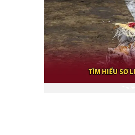
Tìm hi
Với chuyên môn cao, am hiểu về các chiến
tóm tắt quá trình thi đấu, nhận định, dự 
diễn ra.