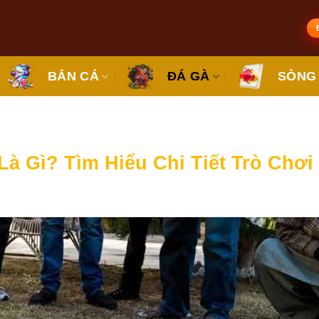
BẮN CÁ
ĐÁ GÀ
SÒNG 
 Viên Là Gì? Tìm Hiểu Chi Tiết Trò Chơi
Là Gì? Tìm Hiểu Chi Tiết Trò Chơi