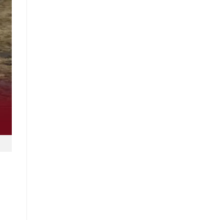
đấu,
được