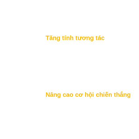
thuật, kỹ thuật và chiến lược trong trận đấu
Những thông tin được cung cấp còn giúp 
mà bản thân có thể đưa ra quyết định đặt 
Tăng tính tương tác
Đá gà bình luận viên
sẽ giúp cho người x
để lại câu hỏi thắc mắc để được giải đáp h
Tất cả các tương tác của bạn tại 33win đ
phí nào. Đây được xem là một tính năng tố
Nâng cao cơ hội chiến thắng
Cược thủ khi đồng hành cùng nhà cái sẽ
là người am hiểu và nắm rõ chuyên môn 
khác. Nếu bạn là người biết quan sát và p
cược chuẩn xác và thắng lớn.